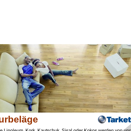
turbeläge
 Linoleum, Kork, Kautschuk, Sisal oder Kokos werden von uns 